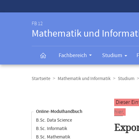
Service-
Navigation
FB 12
Mathematik und Informat
Fachbereich
Studium
Breadcrumb-
Navigation
Startseite
Mathematik und Informatik
Studium
Content-
Navigation
Hauptinhal
Dieser Ein
hier
.
Online-Modulhandbuch
B.Sc. Data Science
Expor
B.Sc. Informatik
B.Sc. Mathematik