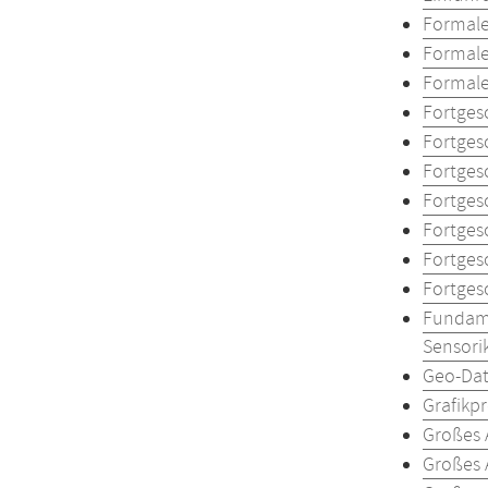
Formal
Formale
Formale
Fortges
Fortges
Fortges
Fortges
Fortges
Fortges
Fortges
Fundame
Sensori
Geo-Da
Grafikp
Großes 
Großes