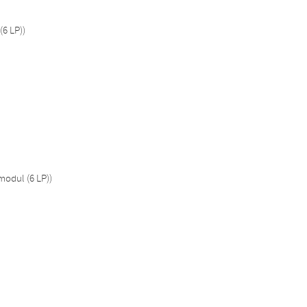
(6 LP))
odul (6 LP))