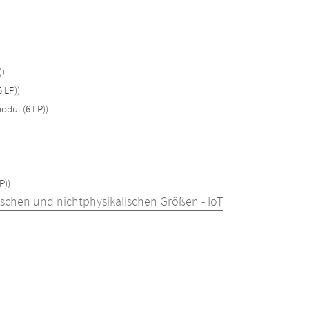
))
 LP))
odul (6 LP))
P))
schen und nichtphysikalischen Größen - IoT