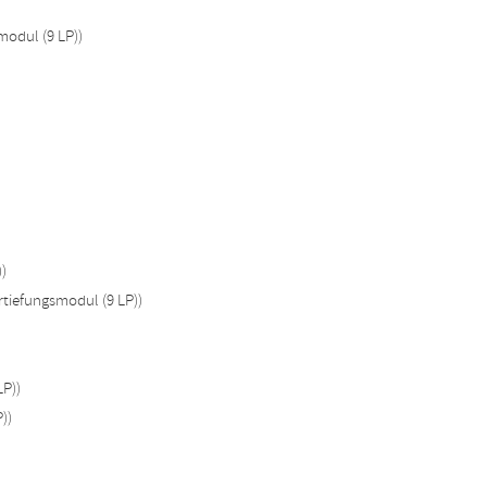
odul (9 LP))
)
rtiefungsmodul (9 LP))
LP))
))