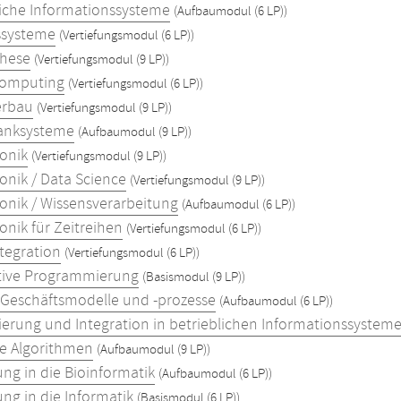
liche Informationssysteme
(Aufbaumodul (6 LP))
ssysteme
(Vertiefungsmodul (6 LP))
these
(Vertiefungsmodul (9 LP))
Computing
(Vertiefungsmodul (6 LP))
erbau
(Vertiefungsmodul (9 LP))
anksysteme
(Aufbaumodul (9 LP))
onik
(Vertiefungsmodul (9 LP))
onik / Data Science
(Vertiefungsmodul (9 LP))
onik / Wissensverarbeitung
(Aufbaumodul (6 LP))
onik für Zeitreihen
(Vertiefungsmodul (6 LP))
tegration
(Vertiefungsmodul (6 LP))
tive Programmierung
(Basismodul (9 LP))
e Geschäftsmodelle und -prozesse
(Aufbaumodul (6 LP))
isierung und Integration in betrieblichen Informationssystem
te Algorithmen
(Aufbaumodul (9 LP))
ung in die Bioinformatik
(Aufbaumodul (6 LP))
ng in die Informatik
(Basismodul (6 LP))