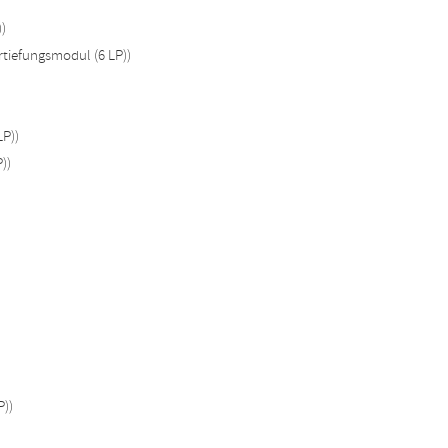
)
rtiefungsmodul (6 LP))
LP))
))
P))