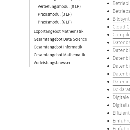
Betrieb
Vertiefungsmodul (9 LP)
Betrieb
Praxismodul (3 LP)
Bildsyn
Praxismodul (6 LP)
Cloud 
Exportangebot Mathematik
Compil
Gesamtangebot Data Science
Datenb
Gesamtangebot Informatik
Datenbi
Gesamtangebot Mathematik
Datenbi
Vorleistungsbrowser
Datenbi
Datenbi
Datenin
Deklara
Digital
Digital
Effizien
Einführ
Einführu