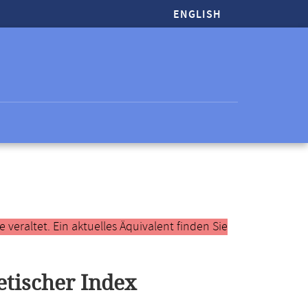
ENGLISH
veraltet. Ein aktuelles Äquivalent finden Sie
tischer Index