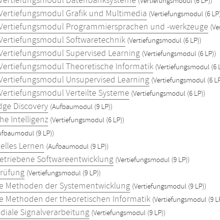
 Vertiefungsmodul Datenbanksysteme
(Vertiefungsmodul (6 LP))
 Vertiefungsmodul Grafik und Multimedia
(Vertiefungsmodul (6 LP)
 Vertiefungsmodul Programmiersprachen und -werkzeuge
(Ve
 Vertiefungsmodul Softwaretechnik
(Vertiefungsmodul (6 LP))
 Vertiefungsmodul Supervised Learning
(Vertiefungsmodul (6 LP))
 Vertiefungsmodul Theoretische Informatik
(Vertiefungsmodul (6 
 Vertiefungsmodul Unsupervised Learning
(Vertiefungsmodul (6 LP
 Vertiefungsmodul Verteilte Systeme
(Vertiefungsmodul (6 LP))
ge Discovery
(Aufbaumodul (9 LP))
he Intelligenz
(Vertiefungsmodul (6 LP))
ufbaumodul (9 LP))
elles Lernen
(Aufbaumodul (9 LP))
etriebene Softwareentwicklung
(Vertiefungsmodul (9 LP))
rüfung
(Vertiefungsmodul (9 LP))
 Methoden der Systementwicklung
(Vertiefungsmodul (9 LP))
 Methoden der theoretischen Informatik
(Vertiefungsmodul (9 L
diale Signalverarbeitung
(Vertiefungsmodul (9 LP))