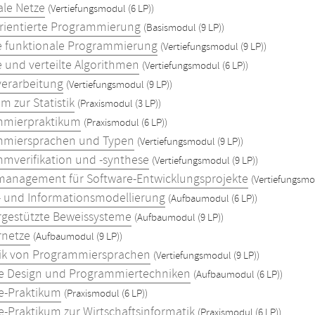
le Netze
(Vertiefungsmodul (6 LP))
rientierte Programmierung
(Basismodul (9 LP))
le funktionale Programmierung
(Vertiefungsmodul (9 LP))
e und verteilte Algorithmen
(Vertiefungsmodul (6 LP))
verarbeitung
(Vertiefungsmodul (9 LP))
m zur Statistik
(Praxismodul (3 LP))
mmierpraktikum
(Praxismodul (6 LP))
mmiersprachen und Typen
(Vertiefungsmodul (9 LP))
mverifikation und -synthese
(Vertiefungsmodul (9 LP))
management für Software-Entwicklungsprojekte
(Vertiefungsmod
- und Informationsmodellierung
(Aufbaumodul (6 LP))
gestützte Beweissysteme
(Aufbaumodul (9 LP))
rnetze
(Aufbaumodul (9 LP))
k von Programmiersprachen
(Vertiefungsmodul (9 LP))
e Design und Programmiertechniken
(Aufbaumodul (6 LP))
e-Praktikum
(Praxismodul (6 LP))
e-Praktikum zur Wirtschaftsinformatik
(Praxismodul (6 LP))