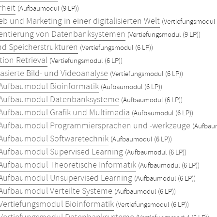
rheit
(Aufbaumodul (9 LP))
ieb und Marketing in einer digitalisierten Welt
(Vertiefungsmodul 
entierung von Datenbanksystemen
(Vertiefungsmodul (9 LP))
nd Speicherstrukturen
(Vertiefungsmodul (6 LP))
tion Retrieval
(Vertiefungsmodul (6 LP))
asierte Bild- und Videoanalyse
(Vertiefungsmodul (6 LP))
 Aufbaumodul Bioinformatik
(Aufbaumodul (6 LP))
 Aufbaumodul Datenbanksysteme
(Aufbaumodul (6 LP))
 Aufbaumodul Grafik und Multimedia
(Aufbaumodul (6 LP))
 Aufbaumodul Programmiersprachen und -werkzeuge
(Aufbaum
 Aufbaumodul Softwaretechnik
(Aufbaumodul (6 LP))
 Aufbaumodul Supervised Learning
(Aufbaumodul (6 LP))
 Aufbaumodul Theoretische Informatik
(Aufbaumodul (6 LP))
 Aufbaumodul Unsupervised Learning
(Aufbaumodul (6 LP))
 Aufbaumodul Verteilte Systeme
(Aufbaumodul (6 LP))
 Vertiefungsmodul Bioinformatik
(Vertiefungsmodul (6 LP))