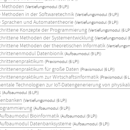
e Methoden
(Vertiefungsmodul (9 LP))
 Methoden in der Softwaretechnik
(Vertiefungsmodul (9 LP))
 Sprachen und Automatentheorie
(Vertiefungsmodul (9 LP))
chrittene Konzepte der Programmierung
(Vertiefungsmodul (6 LP
chrittene Methoden der Systementwicklung
(Vertiefungsmodul (6
chrittene Methoden der theoretischen Informatik
(Vertiefungsm
chrittenenmodul Datenbionik
(Aufbaumodul (9 LP))
chrittenenpraktikum
(Praxismodul (6 LP))
chrittenenpraktikum für große Daten
(Praxismodul (6 LP))
chrittenenpraktikum zur Wirtschaftsinformatik
(Praxismodul (6 L
ntale Technologien zur IoT-Datengenerierung von physikali
k
(Aufbaumodul (6 LP))
tenbanken
(Vertiefungsmodul (6 LP))
rogrammierung
(Aufbaumodul (9 LP))
Aufbaumodul Bioinformatik
(Aufbaumodul (9 LP))
 Aufbaumodul Datenbanksysteme
(Aufbaumodul (9 LP))