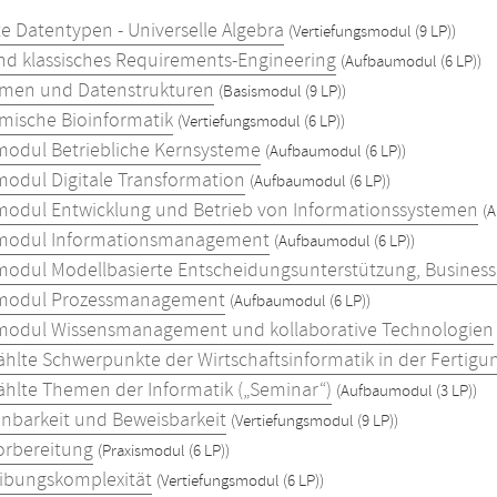
te Datentypen - Universelle Algebra
(Vertiefungsmodul (9 LP))
und klassisches Requirements-Engineering
(Aufbaumodul (6 LP))
hmen und Datenstrukturen
(Basismodul (9 LP))
hmische Bioinformatik
(Vertiefungsmodul (6 LP))
odul Betriebliche Kernsysteme
(Aufbaumodul (6 LP))
odul Digitale Transformation
(Aufbaumodul (6 LP))
odul Entwicklung und Betrieb von Informationssystemen
(A
modul Informationsmanagement
(Aufbaumodul (6 LP))
odul Modellbasierte Entscheidungsunterstützung, Business I
modul Prozessmanagement
(Aufbaumodul (6 LP))
odul Wissensmanagement und kollaborative Technologien
hlte Schwerpunkte der Wirtschaftsinformatik in der Fertigu
hlte Themen der Informatik („Seminar“)
(Aufbaumodul (3 LP))
nbarkeit und Beweisbarkeit
(Vertiefungsmodul (9 LP))
orbereitung
(Praxismodul (6 LP))
ibungskomplexität
(Vertiefungsmodul (6 LP))