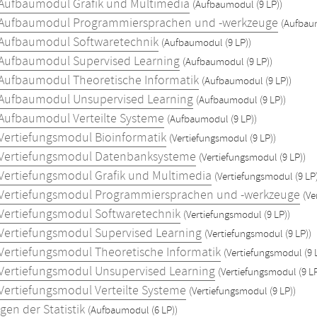
Aufbaumodul Grafik und Multimedia
(Aufbaumodul (9 LP))
Aufbaumodul Programmiersprachen und -werkzeuge
(Aufbaum
Aufbaumodul Softwaretechnik
(Aufbaumodul (9 LP))
Aufbaumodul Supervised Learning
(Aufbaumodul (9 LP))
Aufbaumodul Theoretische Informatik
(Aufbaumodul (9 LP))
Aufbaumodul Unsupervised Learning
(Aufbaumodul (9 LP))
Aufbaumodul Verteilte Systeme
(Aufbaumodul (9 LP))
Vertiefungsmodul Bioinformatik
(Vertiefungsmodul (9 LP))
Vertiefungsmodul Datenbanksysteme
(Vertiefungsmodul (9 LP))
Vertiefungsmodul Grafik und Multimedia
(Vertiefungsmodul (9 LP)
Vertiefungsmodul Programmiersprachen und -werkzeuge
(Ve
Vertiefungsmodul Softwaretechnik
(Vertiefungsmodul (9 LP))
Vertiefungsmodul Supervised Learning
(Vertiefungsmodul (9 LP))
Vertiefungsmodul Theoretische Informatik
(Vertiefungsmodul (9 
Vertiefungsmodul Unsupervised Learning
(Vertiefungsmodul (9 LP
Vertiefungsmodul Verteilte Systeme
(Vertiefungsmodul (9 LP))
en der Statistik
(Aufbaumodul (6 LP))