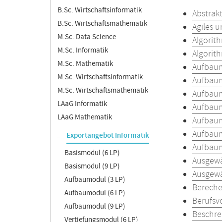
B.Sc. Wirtschaftsinformatik
Abstrak
B.Sc. Wirtschaftsmathematik
Agiles 
M.Sc. Data Science
Algorit
M.Sc. Informatik
Algorit
M.Sc. Mathematik
Aufbaum
M.Sc. Wirtschaftsinformatik
Aufbaum
M.Sc. Wirtschaftsmathematik
Aufbaum
LAaG Informatik
Aufbau
LAaG Mathematik
Aufbaum
Aufbau
Exportangebot Informatik
Aufbaum
Basismodul (6 LP)
Ausgewä
Basismodul (9 LP)
Ausgewä
Aufbaumodul (3 LP)
Bereche
Aufbaumodul (6 LP)
Berufsv
Aufbaumodul (9 LP)
Beschre
Vertiefungsmodul (6 LP)