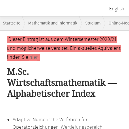
English
Breadcrumb-
Startseite
Mathematik und Informatik
Studium
Online-Mo
Navigation
Hauptinhalt
Dieser Eintrag ist aus dem Wintersemester 2020/21
und möglicherweise veraltet. Ein aktuelles Äquivalent
finden Sie
hier
.
M.Sc.
Wirtschaftsmathematik —
Alphabetischer Index
Adaptive Numerische Verfahren für
Operatorgleichungen
Vertiefungsbereich
(
,