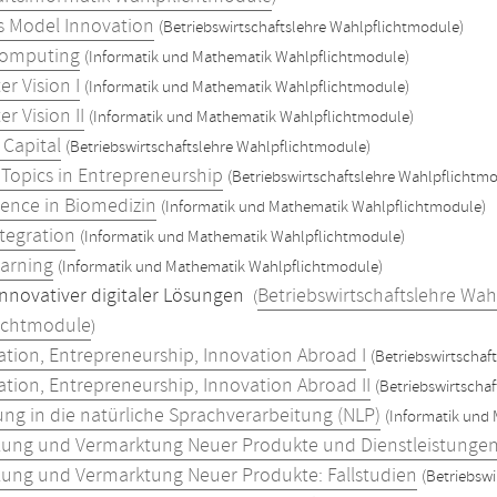
s Model Innovation
(Betriebswirtschaftslehre Wahlpflichtmodule)
Computing
(Informatik und Mathematik Wahlpflichtmodule)
r Vision I
(Informatik und Mathematik Wahlpflichtmodule)
r Vision II
(Informatik und Mathematik Wahlpflichtmodule)
 Capital
(Betriebswirtschaftslehre Wahlpflichtmodule)
 Topics in Entrepreneurship
(Betriebswirtschaftslehre Wahlpflichtm
ience in Biomedizin
(Informatik und Mathematik Wahlpflichtmodule)
tegration
(Informatik und Mathematik Wahlpflichtmodule)
arning
(Informatik und Mathematik Wahlpflichtmodule)
innovativer digitaler Lösungen
Betriebswirtschaftslehre Wa
(
ichtmodule
)
zation, Entrepreneurship, Innovation Abroad I
(Betriebswirtschaf
zation, Entrepreneurship, Innovation Abroad II
(Betriebswirtscha
ung in die natürliche Sprachverarbeitung (NLP)
(Informatik und
lung und Vermarktung Neuer Produkte und Dienstleistunge
lung und Vermarktung Neuer Produkte: Fallstudien
(Betriebsw