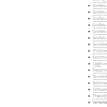
Großes 
Großes 
Großes 
Großes 
Großes 
Großes
Grundla
IT-Siche
Kontinu
Logik
(I
Maschin
Numerik
Rechne
Softwar
Theoret
Vertei