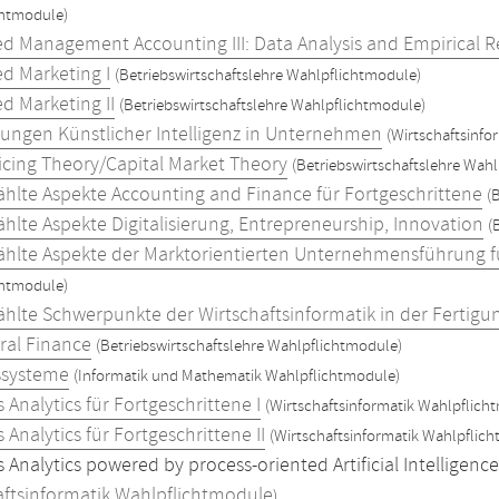
chtmodule)
d Management Accounting III: Data Analysis and Empirical 
d Marketing I
(Betriebswirtschaftslehre Wahlpflichtmodule)
d Marketing II
(Betriebswirtschaftslehre Wahlpflichtmodule)
ngen Künstlicher Intelligenz in Unternehmen
(Wirtschaftsinfo
ricing Theory/Capital Market Theory
(Betriebswirtschaftslehre Wah
hlte Aspekte Accounting and Finance für Fortgeschrittene
(
hlte Aspekte Digitalisierung, Entrepreneurship, Innovation
(
hlte Aspekte der Marktorientierten Unternehmensführung fü
chtmodule)
hlte Schwerpunkte der Wirtschaftsinformatik in der Fertigu
ral Finance
(Betriebswirtschaftslehre Wahlpflichtmodule)
ssysteme
(Informatik und Mathematik Wahlpflichtmodule)
 Analytics für Fortgeschrittene I
(Wirtschaftsinformatik Wahlpflich
 Analytics für Fortgeschrittene II
(Wirtschaftsinformatik Wahlpflic
 Analytics powered by process-oriented Artificial Intelligen
aftsinformatik Wahlpflichtmodule
)