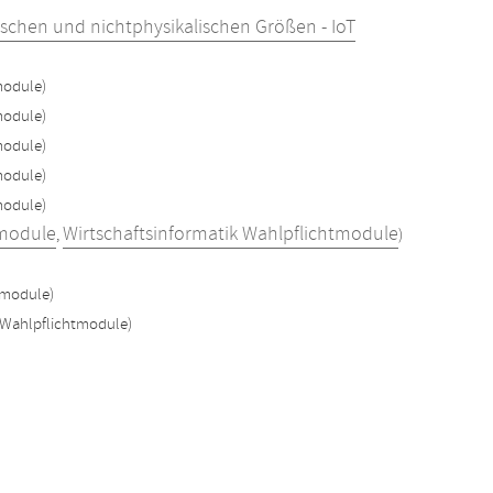
schen und nichtphysikalischen Größen - IoT
module)
module)
module)
module)
module)
tmodule
Wirtschaftsinformatik Wahlpflichtmodule
,
)
tmodule)
 Wahlpflichtmodule)