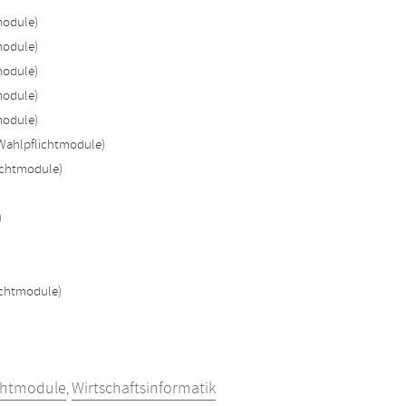
module)
module)
module)
module)
module)
Wahlpflichtmodule)
ichtmodule)
)
ichtmodule)
chtmodule
Wirtschaftsinformatik
,