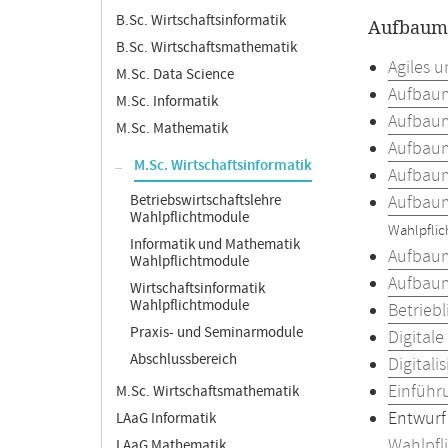
B.Sc. Wirtschaftsinformatik
Aufbaumo
B.Sc. Wirtschaftsmathematik
Agiles 
M.Sc. Data Science
Aufbaum
M.Sc. Informatik
Aufbaum
M.Sc. Mathematik
Aufbaum
M.Sc. Wirtschaftsinformatik
Aufbau
Betriebswirtschaftslehre
Aufbaum
Wahlpflichtmodule
Wahlpfli
Informatik und Mathematik
Aufbau
Wahlpflichtmodule
Aufbaum
Wirtschaftsinformatik
Wahlpflichtmodule
Betrieb
Praxis- und Seminarmodule
Digital
Abschlussbereich
Digital
Einführ
M.Sc. Wirtschaftsmathematik
Entwurf
LAaG Informatik
Wahlpfl
LAaG Mathematik