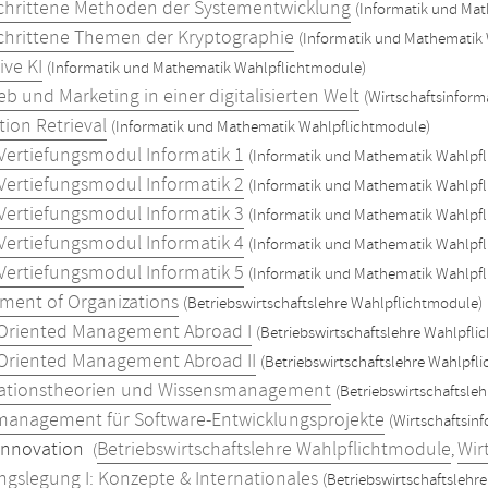
chrittene Methoden der Systementwicklung
(Informatik und Ma
chrittene Themen der Kryptographie
(Informatik und Mathematik
ive KI
(Informatik und Mathematik Wahlpflichtmodule)
ieb und Marketing in einer digitalisierten Welt
(Wirtschaftsinform
tion Retrieval
(Informatik und Mathematik Wahlpflichtmodule)
 Vertiefungsmodul Informatik 1
(Informatik und Mathematik Wahlpf
 Vertiefungsmodul Informatik 2
(Informatik und Mathematik Wahlpf
 Vertiefungsmodul Informatik 3
(Informatik und Mathematik Wahlpf
 Vertiefungsmodul Informatik 4
(Informatik und Mathematik Wahlpf
 Vertiefungsmodul Informatik 5
(Informatik und Mathematik Wahlpf
ent of Organizations
(Betriebswirtschaftslehre Wahlpflichtmodule)
Oriented Management Abroad I
(Betriebswirtschaftslehre Wahlpfli
Oriented Management Abroad II
(Betriebswirtschaftslehre Wahlpfl
ationstheorien und Wissensmanagement
(Betriebswirtschaftsle
management für Software-Entwicklungsprojekte
(Wirtschaftsin
innovation
Betriebswirtschaftslehre Wahlpflichtmodule
Wir
(
,
gslegung I: Konzepte & Internationales
(Betriebswirtschaftslehr