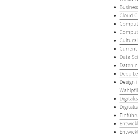
Busines
Cloud 
Compute
Compute
Cultural
Current
Data Sc
Datenin
Deep Le
Design 
Wahlpfl
Digitali
Digitali
Einführ
Entwick
Entwick