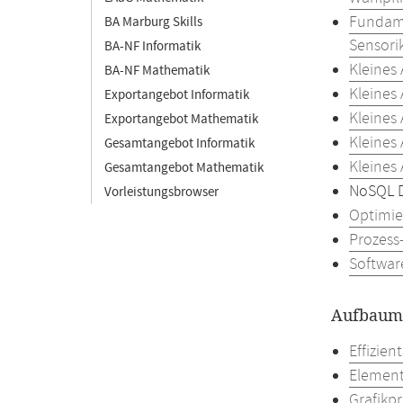
Fundame
BA Marburg Skills
Sensori
BA-NF Informatik
Kleines
BA-NF Mathematik
Kleines
Exportangebot Informatik
Kleines
Exportangebot Mathematik
Kleines
Gesamtangebot Informatik
Kleines
Gesamtangebot Mathematik
NoSQL 
Vorleistungsbrowser
Optimie
Prozess
Softwar
Aufbaumo
Effizien
Element
Grafikp