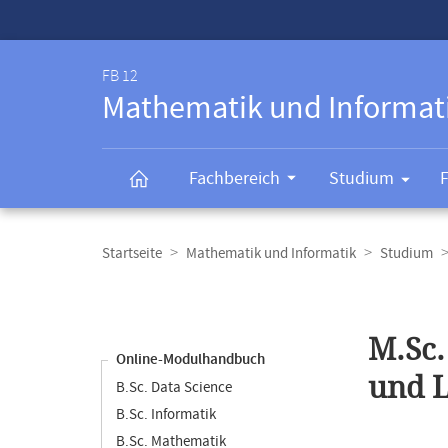
Service-
Navigation
FB 12
Mathematik und Informat
Fachbereich
Studium
Breadcrumb-
Navigation
Startseite
Mathematik und Informatik
Studium
Content-
Navigation
Hauptinhal
M.Sc.
Online-Modulhandbuch
und 
B.Sc. Data Science
B.Sc. Informatik
B.Sc. Mathematik