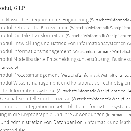
dul, 6 LP
und klassisches Requirements-Engineering
(Wirtschaftsinformatik
odul Betriebliche Kernsysteme
(Wirtschaftsinformatik Wahlpflich
odul Digitale Transformation
(Wirtschaftsinformatik Wahlpflichtm
odul Entwicklung und Betrieb von Informationssystemen
(W
modul Informationsmanagement
(Wirtschaftsinformatik Wahlpfli
odul Modellbasierte Entscheidungsunterstützung, Business I
chtmodule)
modul Prozessmanagement
(Wirtschaftsinformatik Wahlpflichtmodu
odul Wissensmanagement und kollaborative Technologien
liche Informationssysteme
(Wirtschaftsinformatik Wahlpflichtmodule
e Geschäftsmodelle und -prozesse
(Wirtschaftsinformatik Wahlpflic
isierung und Integration in betrieblichen Informationssystem
ung in die Kryptographie und ihre Anwendungen
(Informatik u
 und Administration von Datenbanken
Informatik und Mat
(
ichtmodule
)